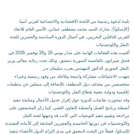
تلبية لدعوة رسمية من اللجنة الاقتصادية والاجتماعية لغربي آسيا
(الإسكوا)، شارك السيد محمد مصطفى عيتاني، الأمين العام للاتحاد
العربي للناقلين البحريين، في أعمال الدورة السادسة والعشرين للجنة
النقل واللوجستيات.
أقيمت هذه الفعاليات الهامة على مدار يومي 25 و26 نوفمبر 2025 في
فندق شيراتون بالعاصمة السورية دمشق، وذلك تحت رعاية معالي وزير
النقل السوري الدكتور المهندس يعرب سليمان بدر.
شهدت الاجتماعات مشاركة واسعة وفاعلة من وفود رسمية وخبراء
متخصصين من مختلف دول المنطقة، بالإضافة إلى ممثلين عن منظمات
إقليمية ودولية معنية بقطاع النقل واللوجستيات.
وقد تمحورت نقاشات الدورة حول إقرار جدول الأعمال ومتابعة تنفيذ
أنشطة برنامج العمل وأنشطة التعاون التقني. كما ركز المجتمعون على
مراجعة وتقييم تنفيذ التوصيات التي كانت قد وجهتها لجنة النقل
واللوجستيات في دورتها الخامسة والعشرين السابقة إلى الأمانة التنفيذية
للإسكوا، فضلاً عن البحث المعمق في مدى التزام الدول الأعضاء بتنفيذ