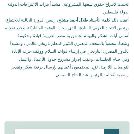
الحثيث لانتزاع حقوق شعبها المشروعة، مشيداً بتزايد الاعترافات الدولية
بدولة فلسطين.
أعقب ذلك كلمة الأستاذ
طلال أحمد مشلح
، رئيس الدورة الحالية للاجتماع
ورئيس الاتحاد العربي للفنادق، الذي رحب بالوفود المشاركة. وجدد توجيه
أسمى آيات الشكر والتهنئة لجمهورية مصر العربية؛ قيادةً وحكومةً
وشعباً، محتفياً بالمتحف المصري الكبير كمعلم تاريخي عالمي، ومشيداً
بالدور المصري التاريخي في إرساء قواعد السلام ووقف حرب الإبادة.
وفي ختام الجلسات، وعقب إقرار مشروع جدول الأعمال واعتماد
التوصيات اللازمة، توّج المجتمعون أعمالهم بإرسال برقية شكر وتقدير
رسمية لفخامة الرئيس عبد الفتاح السيسي.
Search