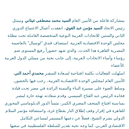
بمشاركة فاعلة من الأمين العام
السيد محمد مصطفى عيتاني
وممثل
رئيس الاتحاد
السيد مؤمن عبد القوي
، انعقدت أعمال الاجتماع الدوري
الثاني والستين للاتحادات العربية النوعية المتخصصة العاملة تحت مظلة
مجلس الوحدة الاقتصادية العربية. استضاف فندق “لوسيال” بالعاصمة
المصرية القاهرة هذا الحدث، والذي شهد حضوراً رفيع المستوى ضم
رؤساء وأمناء الاتحادات العربية، إلى جانب نخبة من ممثلي الدول العربية
الأعضاء.
استُهلت الفعاليات بكلمة افتتاحية لسعادة السفير
محمدي أحمد الني
،
الأمين العام لمجلس الوحدة الاقتصادية العربية، رحب فيها بالحضور،
وسلط الضوء على مسيرة البناء والتنمية الرائدة في مصر تحت قيادة
فخامة الرئيس عبد الفتاح السيسي. وقدم سعادته تهنئة حارة لمصر
بمناسبة افتتاح المتحف المصري الكبير، مثمناً الدور الدبلوماسي المحوري
للقاهرة في إقرار وقف إطلاق النار بقطاع غزة، واستضافة مؤتمر السلام
الدولي بشرم الشيخ، فضلاً عن دعمها المستمر لمساعي التكامل
الاقتصادي العربي. كما وجه تحية تقدير للسلطة الفلسطينية في سعيها