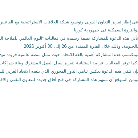
في إطار تعزيز التعاون الدولي وتوسيع شبكة العلاقات الاستراتيجية مع الفاعلي
والثروة السمكية في جمهورية كوريا.
الجنوبية، وذلك خلال الفترة الممتدة من 26 إلى 30 أكتوبر 2026.
وتكتسب هذه المشاركة أهمية بالغة للاتحاد، حيث تمثل منصة عالمية فريدة تتيح تبادل الخبرات والاطلاع على أحدث الابتكارات التكنولوجية والسياسات المتبعة في مجال النقل البحري وإدارة الموانئ.
كما توفر الفعاليات فرصة استثنائية لتعزيز سبل العمل المشترك وبناء شراكات استراتيجية بين المؤسسات البحرية العربية ونظيرتها في جمهورية كوريا، التي تعد من الدول الرائدة عالمياً في صناعة السفن والخدمات البحرية.
إن تلقي هذه الدعوة يعكس تنامي الدور المحوري الذي يلعبه الاتحاد العربي للناقلين البحريين في الساحة الدولية، واعترافاً بجهوده الحثيثة في تطوير قطاع النقل البحري العربي.
ومن المتوقع أن تسهم هذه المشاركة في فتح آفاق جديدة للتعاون التقني والاقتصادي، بما يخدم المصالح المشتركة ويدعم جهود الاستدامة والتحول الرقمي في الصناعة البحرية على المستويين الإقليمي والدولي.