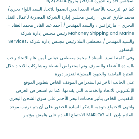
لمجلس الادارة الدورة الـ(20) بتاريخ 5/3/2024.
كما تم الترحيب بالأعضاء الجدد الذين انضموا للاتحاد السيد اللواء بحري/
محمد طارق عباس – رئيس مجلس إدارة الشركة المصرية لأعمال النقل
البحري – مارترانس ، والسيد المهندس/ أحمد عبد القادر محمد العقاد –
رئيس مجلس إدارة شركة Mahoney Shipping and Marine
Services، والسيد المهندس/ مصطفى الملا رئيس مجلس إدارة شركة
البسفور.
وفي كلمة السيد الأستاذ / محمد مصطفى عيتاني أمين عام الاتحاد رحب
بالسادة الأعضاء والضيوف وتم استعراض أنشطة ومشاركات الاتحاد خلال
الفترة الماضية والجهود المبذولة لتعزيز دورة.
على الجانب الآخر تم استعراض الموقف الخاص بتطوير الموقع
الإلكتروني للاتحاد والخدمات التي يقدمها، كما تم استعراض العرض
التقديمي الخاص بتأثير هجمات البحر الأحمر على سوق الشحن البحري.
وانتهي الاجتماع بتوجيه الشكر للسادة الحضور على أن يتم ترتيب موعد
الاجتماع االقادم على هامش مؤتمر MARLOG القادم بإذن الله.