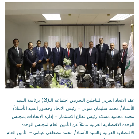
عقد الاتحاد العربي للناقلين البحريين اجتماعه الـ(21) برئاسة السيد
الأستاذ/ محمد سليمان متولي – رئيس الاتحاد وحضور السيد الأستاذ/
محمد محمود مسكه رئيس قطاع الاستثمار – إدارة الاتحادات بمجلس
الوحدة الاقتصادية العربية ممثلاً عن الأمين العام لمجلس الوحدة
الاقتصادية العربية والسيد الأستاذ/ محمد مصطفى عيتاني – الأمين العام