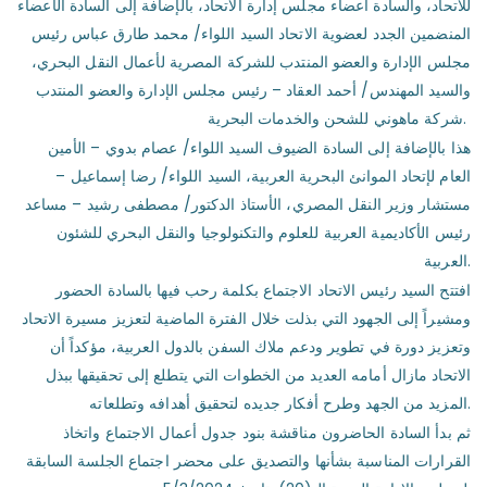
للاتحاد، والسادة أعضاء مجلس إدارة الاتحاد، بالإضافة إلى السادة الأعضاء
المنضمين الجدد لعضوية الاتحاد السيد اللواء/ محمد طارق عباس رئيس
مجلس الإدارة والعضو المنتدب للشركة المصرية لأعمال النقل البحري،
والسيد المهندس/ أحمد العقاد – رئيس مجلس الإدارة والعضو المنتدب
شركة ماهوني للشحن والخدمات البحرية.
هذا بالإضافة إلى السادة الضيوف السيد اللواء/ عصام بدوي – الأمين
العام لإتحاد الموانئ البحرية العربية، السيد اللواء/ رضا إسماعيل –
مستشار وزير النقل المصري، الأستاذ الدكتور/ مصطفى رشيد – مساعد
رئيس الأكاديمية العربية للعلوم والتكنولوجيا والنقل البحري للشئون
العربية.
افتتح السيد رئيس الاتحاد الاجتماع بكلمة رحب فيها بالسادة الحضور
ومشيراً إلى الجهود التي بذلت خلال الفترة الماضية لتعزيز مسيرة الاتحاد
وتعزيز دورة في تطوير ودعم ملاك السفن بالدول العربية، مؤكداً أن
الاتحاد مازال أمامه العديد من الخطوات التي يتطلع إلى تحقيقها ببذل
المزيد من الجهد وطرح أفكار جديده لتحقيق أهدافه وتطلعاته.
ثم بدأ السادة الحاضرون مناقشة بنود جدول أعمال الاجتماع واتخاذ
القرارات المناسبة بشأنها والتصديق على محضر اجتماع الجلسة السابقة