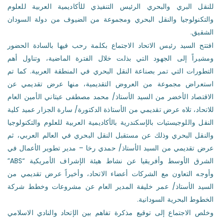
للنقل البري والبحري الرئيس التنفيذي للأكاديمية العربية للعلوم
والتكنولوجيا والنقل البحري ومجموعة من الضيوف من دولة السودان
الشقيق.
افتتح السيد رئيس الاتحاد الاجتماع بكلمة رحب فيها بالسادة الحضور
ومشيراً إلى الجهود التي بذلت خلال الفترة الماضية، وتناول أهم
التطورات التي تمر بصناعة النقل البحري في المنطقة العربية. كما تم
استعراض مجموعة من العروض التقديمية، منها عرض تقديمي عن
الاقتصاد الأخضر من السيد الأستاذ/ محمد مصطفى عيتاني الأمين العام
للاتحاد، تلاه عرض تقديمي من الأستاذة الدكتورة/ سارة الجزار عميد كلية
النقل واللوجيستيات بالإسكندرية بالأكاديمية العربية للعلوم والتكنولوجيا
والنقل البحري وذلك عن مستقبل النقل البحري في العالم العربي، ثم
عرض تقديمي من السيد الأستاذ/ حمدي رخا – مدير تطوير الأعمال في
الشرق الأوسط وأفريقيا عن نشاط هيئة الإشراف الأمريكية “ABS”
وأوجه التعاون مع الشركات أعضاء الاتحاد، وأخيراً عرض تقديمي من
السيد الأستاذ/ عمر خليفة المدير العام عن مشروعات وخطط شركة
الخطوط البحرية السودانية.
وخلص الاجتماع إلى توقيع مذكرة تفاهم بين الإتحاد والنادي الاسلامي