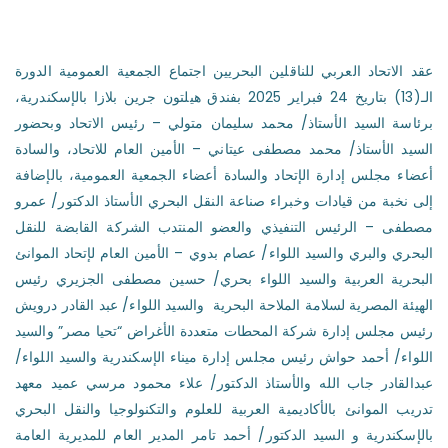
عقد الاتحاد العربي للناقلين البحريين اجتماع الجمعية العمومية الدورة
الـ(13) بتاريخ 24 فبراير 2025 بفندق هيلتون جرين بلازا بالإسكندرية،
برئاسة السيد الأستاذ/ محمد سليمان متولي – رئيس الاتحاد وبحضور
السيد الأستاذ/ محمد مصطفى عيتاني – الأمين العام للاتحاد، والسادة
أعضاء مجلس إدارة الإتحاد والسادة أعضاء الجمعية العمومية، بالإضافة
إلى نخبة من قيادات وخبراء صناعة النقل البحري الأستاذ الدكتور/ عمرو
مصطفى – الرئيس التنفيذي والعضو المنتدب الشركة القابضة للنقل
البحري والبري والسيد اللواء/ عصام بدوي – الأمين العام لإتحاد الموانئ
البحرية العربية والسيد اللواء بحري/ حسين مصطفى الجزيري رئيس
الهيئة المصرية لسلامة الملاحة البحرية والسيد اللواء/ عبد القادر درويش
رئيس مجلس إدارة شركة المحطات متعددة الأغراض “تحيا مصر” والسيد
اللواء/ أحمد حواش رئيس مجلس إدارة ميناء الإسكندرية والسيد اللواء/
عبدالقادر جاب الله والأستاذ الدكتور/ علاء محمود مرسي عميد معهد
تدريب الموانئ بالأكاديمية العربية للعلوم والتكنولوجيا والنقل البحري
بالإسكندرية و السيد الدكتور/ أحمد تامر المدير العام للمديرية العامة