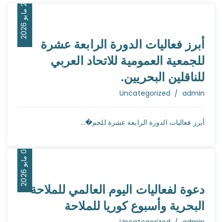
1
6
2
م
ا
ي
و
2
0
2
أبرز فعاليات الدورة الرابعة عشرة
للجمعية العمومية للاتحاد العربي
للناقلين البحريين.
Author
Uncategorized
admin
أبرز فعاليات الدورة الرابعة عشرة للجم�...
4
6
0
م
ا
ي
و
2
0
2
دعوة لفعاليات اليوم العالمي للملاحة
البحرية وأسبوع كوريا للملاحة
Author