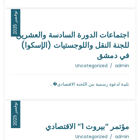
5
5
2
ن
و
ف
م
ب
ر
2
0
2
اجتماعات الدورة السادسة والعشرين
للجنة النقل واللوجستيات (الإسكوا)
في دمشق
Author
Uncategorized
admin
تلبية لدعوة رسمية من اللجنة الاقتصادي�...
9
5
1
ن
و
ف
م
ب
ر
2
0
2
مؤتمر “بيروت 1” الاقتصادي
Author
Uncategorized
admin