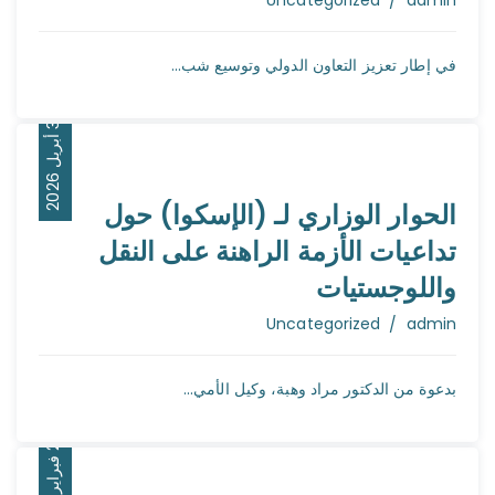
Uncategorized
admin
في إطار تعزيز التعاون الدولي وتوسيع شب...
0
6
3
أ
ب
ر
ي
ل
2
0
2
الحوار الوزاري لـ (الإسكوا) حول
تداعيات الأزمة الراهنة على النقل
واللوجستيات
Author
Uncategorized
admin
بدعوة من الدكتور مراد وهبة، وكيل الأمي...
7
6